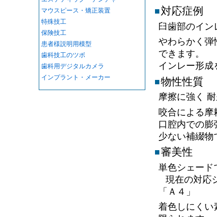
対応症例
マウスピース・矯正装置
特殊技工
臼歯部のイン
保険技工
やわらかく弾
患者様説明用模型
できます。
歯科技工のツボ
インレー形成
歯科用デジタルカメラ
インプラント・メーカー
物性性質
摩擦に強く 
咬合による摩
口腔内での膨
少ない補綴物
審美性
単色シェード
現在の対応シ
「Ａ４」
着色しにくい