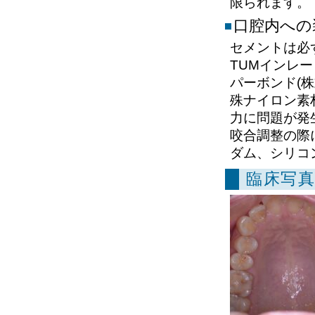
限られます。
口腔内への
セメントは必
TUMインレ
パーボンド(
殊ナイロン素
力に問題が発
咬合調整の際
ダム、シリコ
臨床写