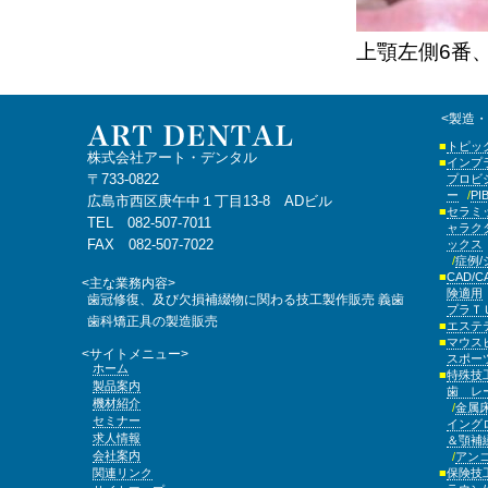
上顎左側6番
<製造
トピッ
株式会社アート・デンタル
インプ
〒733-0822
プロビ
ー
P
広島市西区庚午中１丁目13-8 ADビル
セラミ
TEL 082-507-7011
ャラク
FAX 082-507-7022
ックス
症例
CAD/C
<主な業務内容>
険適用
歯冠修復、及び欠損補綴物に関わる技工製作販売
義歯
プラ
歯科矯正具の製造販売
エステ
マウス
<サイトメニュー>
スポー
ホーム
特殊技
製品案内
歯 レ
機材紹介
金属
セミナー
イング
求人情報
＆顎補
会社案内
アン
関連リンク
保険技