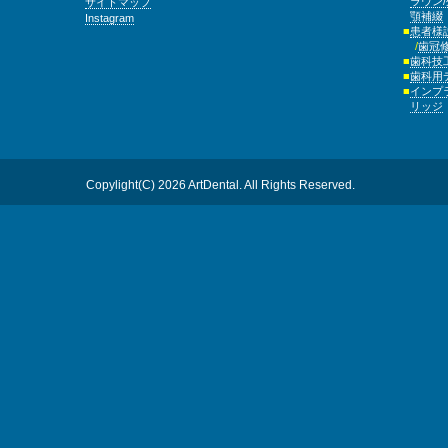
ラウン
サイトマップ
顎補綴
Instagram
患者様
歯冠
歯科技
歯科用
インプ
リッジ
Copylight(C) 2026 ArtDental. All Rights Reserved.