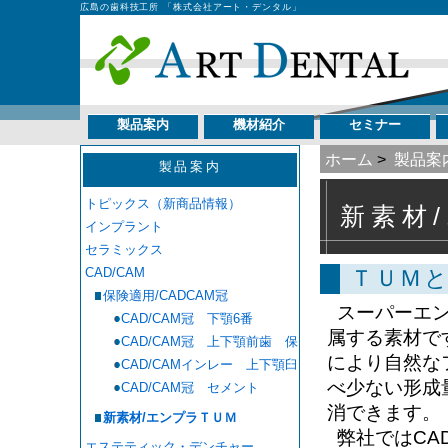
広島の歯科技工所 「株式会社アート・デンタル」
製品案内
機材紹介
セミナー
ホーム
>
製品案
製品案内
トピックス（新商品情報）
新素材
インプラント
セラミックス
CAD/CAM
ＴＵＭ
保険適用/CADCAM冠
スーパーエン
CAD/CAM冠 下顎6番
属する素材で
CAD/CAM冠 上下顎前歯 保
により自然な
険適用
CAD/CAMインレー 上下顎臼
歯 保険適用
べ少ない形成
CAD/CAM冠 セメント
消できます。
新素材/エンプラＴＵＭ
弊社ではCA
エステティック・デンチャー