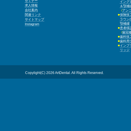
セミナー
イング
求人情報
＆顎補
会社案内
アン
関連リンク
保険技
ラウン
サイトマップ
顎補綴
Instagram
患者様
歯冠
歯科技
歯科用
インプ
リッジ
Copylight(C) 2026 ArtDental. All Rights Reserved.