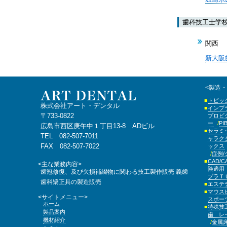
歯科技工士学
関西
新大阪
<製造
トピッ
株式会社アート・デンタル
インプ
〒733-0822
プロビ
ー
P
広島市西区庚午中１丁目13-8 ADビル
セラミ
TEL 082-507-7011
ャラク
FAX 082-507-7022
ックス
症例
CAD/C
<主な業務内容>
険適用
歯冠修復、及び欠損補綴物に関わる技工製作販売
義歯
プラ
歯科矯正具の製造販売
エステ
マウス
<サイトメニュー>
スポー
ホーム
特殊技
製品案内
歯 レ
機材紹介
金属