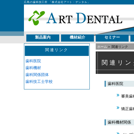
広島の歯科技工所 「株式会社アート・デンタル」
製品案内
機材紹介
セミナー
ホーム
>
関連リンク
関連リンク
歯科医院
関連リン
歯科機材
歯科関係団体
歯科技工士学校
歯科医院
審美歯
矯正歯
歯科機材関係