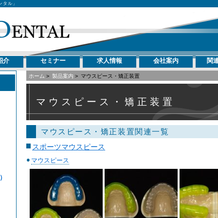
ンタル」
紹介
セミナー
求人情報
会社案内
関
ホーム
>
製品案内
>
マウスピース・矯正装置
マウスピース・矯正装置
マウスピース・矯正装置関連一覧
スポーツマウスピース
マウスピース
）