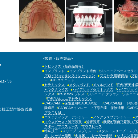
<製造・販売製品>
トピックス（新商品情報）
インプラント
インプラント症例
ジルコニアベースセラミ
プロビジョナルレストレーション
プロセラ 関連商品
プロ
ー
PIB ２ユニット
ADビル
セラミックス
メタルボンド
メタルボンド
症例/審美補綴
ャラクタライズ
ハイブリッドセラミックス
ハイブリッド
ックス
IPS e.max プレス
ジルコニア クラウン
ジルコニ
症例/ジルコニアセラミックス
CAD/CAM
保険適用/CADCAM冠
CAD/CAM冠 下顎6番
険適用
CAD/CAMインレー 上下顎臼歯 保険適用
CAD
る技工製作販売
義歯
プラＴＵＭ
エステティック・デンチャー
ノンクラスプデンチャー
マウスピース・矯正装置
矯正装置
機能的顎矯正装置（FK
スポーツマウスピース
マウスピース
特殊技工
スリープ･スプリント
メタル・スリープ・スプ
歯 レーザー修理
金属床 レーザー修理
シリコン裏装