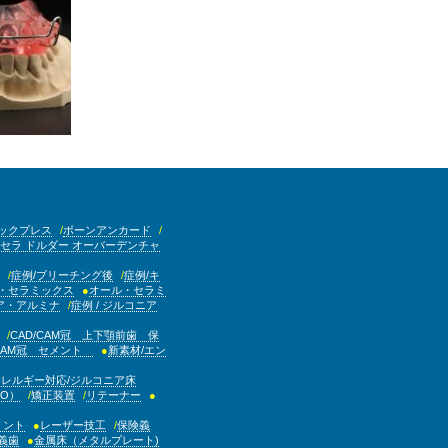
ックプレス
ボーンアンカード
セラ ドルダー オーバーデンチャ
症例/ブリーチング後
症例/キ
・セラミックス
オール・セラミ
ア・アルミナ
症例 / ジルコニア
CAD/CAM冠 上下顎前歯 保
/CAM冠 セメント
新素材/エン
アレルギー対応/ジルコニア床
O）
矯正装置
リテーナー
リント
レーザー技工
保険義
義歯
金属床（メタルプレート)