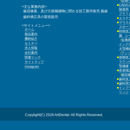
症例
CAD/C
<主な業務内容>
険適用
歯冠修復、及び欠損補綴物に関わる技工製作販売
義歯
プラ
歯科矯正具の製造販売
エステ
マウス
<サイトメニュー>
スポー
ホーム
特殊技
製品案内
歯 レ
機材紹介
金属
セミナー
イング
求人情報
＆顎補
会社案内
アン
関連リンク
保険技
ラウン
サイトマップ
顎補綴
Instagram
患者様
歯冠
歯科技
歯科用
インプ
リッジ
Copylight(C) 2026 ArtDental. All Rights Reserved.