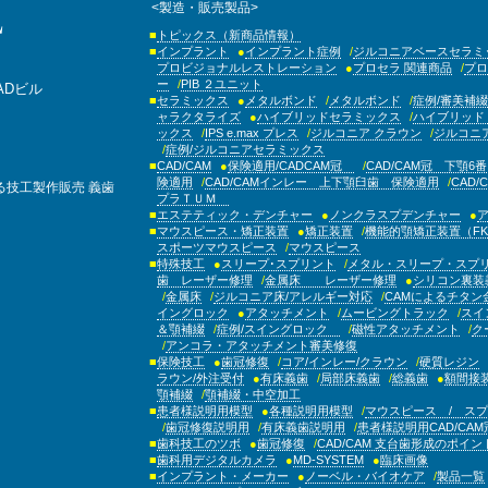
<製造・販売製品>
トピックス（新商品情報）
インプラント
インプラント症例
ジルコニアベースセラミ
プロビジョナルレストレーション
プロセラ 関連商品
プロ
ー
PIB ２ユニット
ADビル
セラミックス
メタルボンド
メタルボンド
症例/審美補綴
ャラクタライズ
ハイブリッドセラミックス
ハイブリッド
ックス
IPS e.max プレス
ジルコニア クラウン
ジルコニ
症例/ジルコニアセラミックス
CAD/CAM
保険適用/CADCAM冠
CAD/CAM冠 下顎6番
険適用
CAD/CAMインレー 上下顎臼歯 保険適用
CAD
る技工製作販売
義歯
プラＴＵＭ
エステティック・デンチャー
ノンクラスプデンチャー
マウスピース・矯正装置
矯正装置
機能的顎矯正装置（FK
スポーツマウスピース
マウスピース
特殊技工
スリープ･スプリント
メタル・スリープ・スプ
歯 レーザー修理
金属床 レーザー修理
シリコン裏装
金属床
ジルコニア床/アレルギー対応
CAMによるチタン
イングロック
アタッチメント
ムービングトラック
スイ
＆顎補綴
症例/スイングロック
磁性アタッチメント
ク
アンコラ・アタッチメント審美修復
保険技工
歯冠修復
コア/インレー/クラウン
硬質レジン
ラウン/外注受付
有床義歯
局部床義歯
総義歯
額間接
顎補綴
顎補綴・中空加工
患者様説明用模型
各種説明用模型
マウスピース / ス
歯冠修復説明用
有床義歯説明用
患者様説明用CAD/CAM
歯科技工のツボ
歯冠修復
CAD/CAM 支台歯形成のポイン
歯科用デジタルカメラ
MD-SYSTEM
臨床画像
インプラント・メーカー
ノーベル・バイオケア
製品一覧