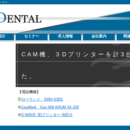
ンタル」
紹介
セミナー
求人情報
会社案内
関
CAM機、３Dプリンターを計3
た。
【増設機種】
①
ローランド DWX-53DC
②
GeoMedi Geo Mill ARUM 5X-200
③
S-WAVE 3Dプリンター IMD-S