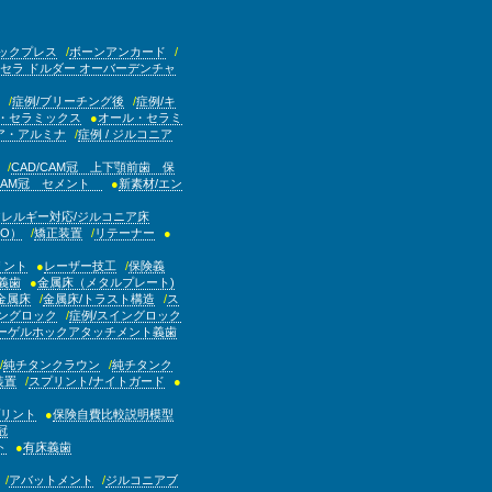
ックプレス
ボーンアンカード
セラ ドルダー オーバーデンチャ
症例/ブリーチング後
症例/キ
・セラミックス
オール・セラミ
ア・アルミナ
症例 / ジルコニア
CAD/CAM冠 上下顎前歯 保
/CAM冠 セメント
新素材/エン
アレルギー対応/ジルコニア床
O）
矯正装置
リテーナー
リント
レーザー技工
保険義
義歯
金属床（メタルプレート)
金属床
金属床/トラスト構造
ス
ングロック
症例/スイングロック
ーゲルホックアタッチメント義歯
純チタンクラウン
純チタンク
装置
スプリント/ナイトガード
プリント
保険自費比較説明模型
冠
ト
有床義歯
アバットメント
ジルコニアブ