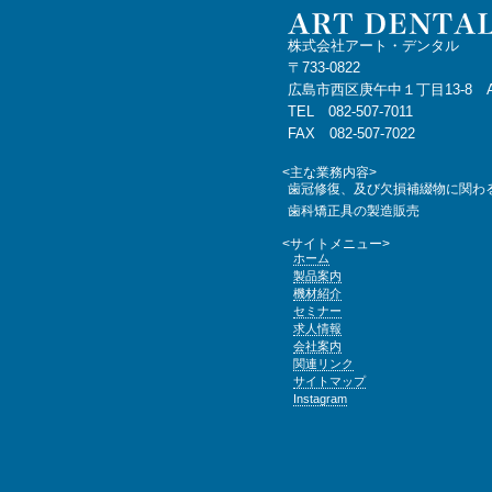
株式会社アート・デンタル
〒733-0822
広島市西区庚午中１丁目13-8 
TEL 082-507-7011
FAX 082-507-7022
<主な業務内容>
歯冠修復、及び欠損補綴物に関わ
歯科矯正具の製造販売
<サイトメニュー>
ホーム
製品案内
機材紹介
セミナー
求人情報
会社案内
関連リンク
サイトマップ
Instagram