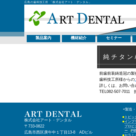
広島の歯科技工所 「株式会社アート・デンタル」
製品案内
機材紹介
セミナー
純チタン
前歯前装鋳造冠の製
歯科技工所様からの
詳しくは、お問い合
TEL082-507-70
<製造
トピッ
株式会社アート・デンタル
インプ
〒733-0822
プロビ
ー
P
広島市西区庚午中１丁目13-8 ADビル
セラミ