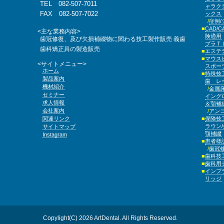
TEL 082-507-7011
ャラク
FAX 082-507-7022
ックス
症例
CAD/C
<主な業務内容>
険適用
歯冠修復、及び欠損補綴物に関わる技工製作販売
義歯
プラ
歯科矯正具の製造販売
エステ
マウス
<サイトメニュー>
スポー
ホーム
特殊技
製品案内
歯 レ
機材紹介
金属
セミナー
イング
求人情報
＆顎補
会社案内
アン
関連リンク
保険技
ラウン
サイトマップ
顎補綴
Instagram
患者様
歯冠
歯科技
歯科用
インプ
リッジ
Copylight(C) 2026 ArtDental. All Rights Reserved.